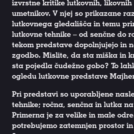
izvrstne kritike lutkovnih, likovni
umetnikov. V njej so prikazane raz
lutkovnega gledališča in temu pri
lutkovne tehnike – od senčne do ro
tekom predstave dopolnjujejo in n
zgodbo. Mislite, da sta miška in k
sta pojedla čudežno gobo? To lah
ogledu lutkovne predstave Majhen
Pri predstavi so uporabljene nasl
tehnike; ročna, senčna in lutka na 
Primerna je za velike in male odr
potrebujemo zatemnjen prostor in 