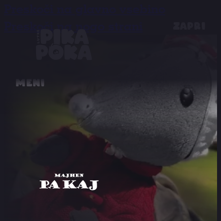
Preskoči na glavno vsebino
Preskoči na nogo strani
Zapri
Meni