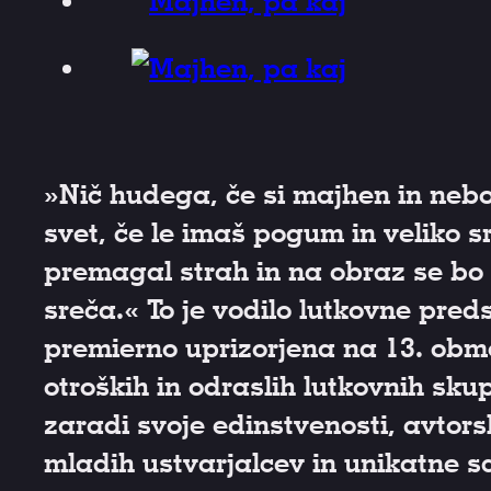
»Nič hudega, če si majhen in neb
svet, če le imaš pogum in veliko sr
premagal strah in na obraz se bo 
sreča.« To je vodilo lutkovne preds
premierno uprizorjena na 13. obmo
otroških in odraslih lutkovnih sku
zaradi svoje edinstvenosti, avtor
mladih ustvarjalcev in unikatne 