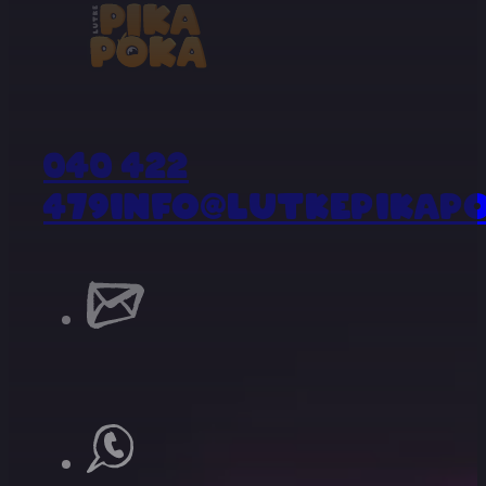
040 422
479
info@lutkepikapo